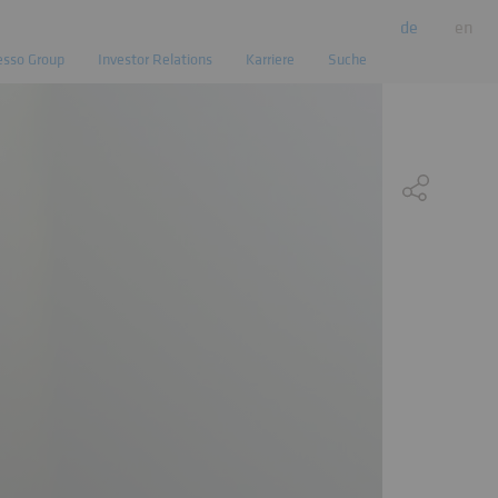
de
en
esso Group
Investor Relations
Karriere
Suche