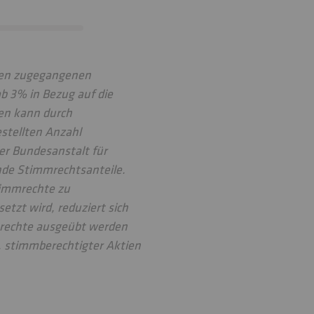
hten zugegangenen
ab 3% in Bezug auf die
en kann durch
estellten Anzahl
er Bundesanstalt für
ende Stimmrechtsanteile.
timmrechte zu
tzt wird, reduziert sich
mrechte ausgeübt werden
w. stimmberechtigter Aktien