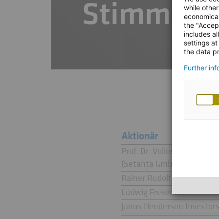
Stimmrec
while other
economical
the "Accep
includes al
settings at
the data pr
Further in
Aktionär
Prof. Dr. Volker Gruhn
(Setanta GmbH, Pool)
Rainer Rudolf / RDF Famil
Ludwig Fresenius
Janus Henderson Investors