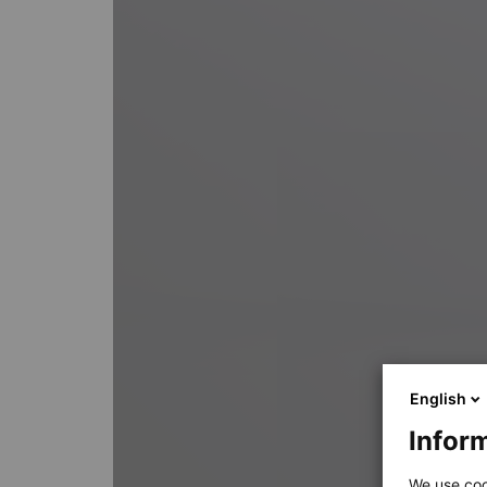
English
Inform
We use coo