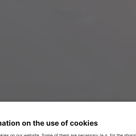
ation on the use of cookies
kies on our website. Some of them are necessary (e.g. for the shopp