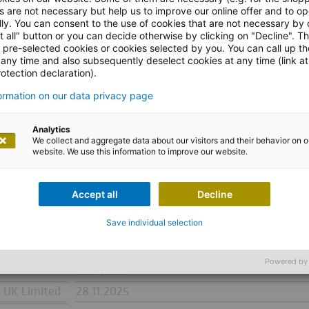
hte
s are not necessary but help us to improve our online offer and to op
ly. You can consent to the use of cookies that are not necessary by 
t all" button or you can decide otherwise by clicking on "Decline". T
l pre-selected cookies or cookies selected by you. You can call up t
 any time and also subsequently deselect cookies at any time (link at
otection declaration).
formation on our data privacy page
Analytics
We collect and aggregate data about our visitors and their behavior on o
website. We use this information to improve our website.
Schwellenwert- über- bzw. -unterschre
Accept all
Decline
13.08.2007, 03.02.2025
Save individual selection
ienstiftung
10.05.2022
Powered by
18.04.2017
 UK Limited
28.11.2025