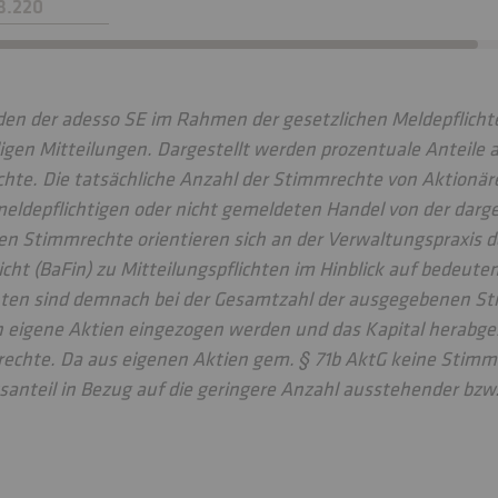
8.220
den der adesso SE im Rahmen der gesetzlichen Meldepflic
ligen Mitteilungen. Dargestellt werden prozentuale Anteile 
te. Die tatsächliche Anzahl der Stimmrechte von Aktionär
meldepflichtigen oder nicht gemeldeten Handel von der darg
en Stimmrechte orientieren sich an der Verwaltungspraxis d
cht (BaFin) zu Mitteilungspflichten im Hinblick auf bedeut
nten sind demnach bei der Gesamtzahl der ausgegebenen S
 eigene Aktien eingezogen werden und das Kapital herabgese
rechte. Da aus eigenen Aktien gem. § 71b AktG keine Stim
santeil in Bezug auf die geringere Anzahl ausstehender bz