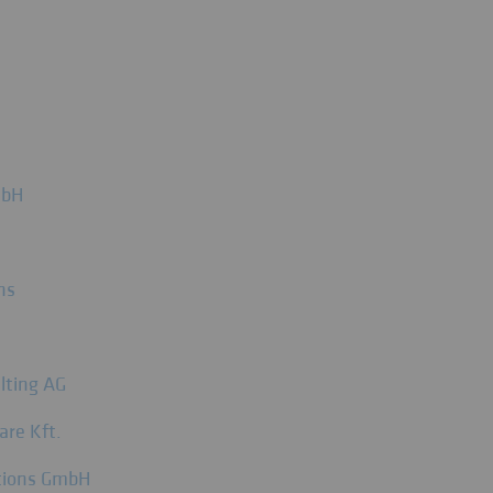
mbH
ns
lting AG
re Kft.
utions GmbH