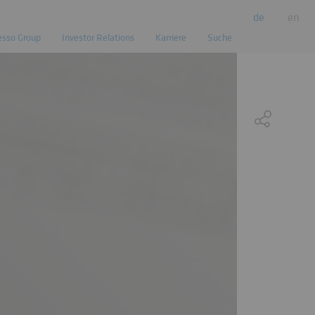
de
en
esso Group
Investor Relations
Karriere
Suche