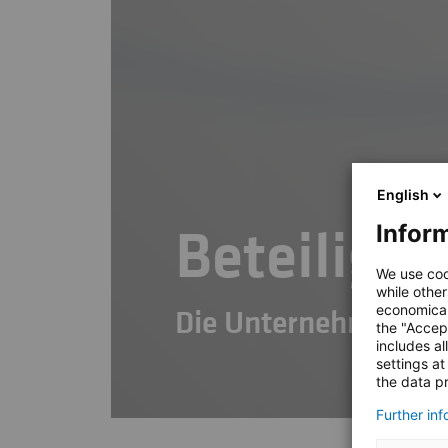
English
Inform
Beteiligu
We use coo
while other
economical
Die Unternehmen de
the "Accep
includes al
settings at
the data pr
Further in