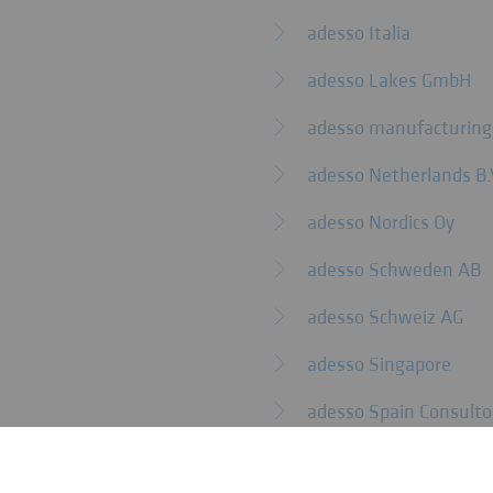
adesso Italia
adesso Lakes GmbH
adesso manufacturing
adesso Netherlands B.
adesso Nordics Oy
adesso Schweden AB
adesso Schweiz AG
adesso Singapore
adesso Spain Consultor
adesso Turkey Bilgi Tekn