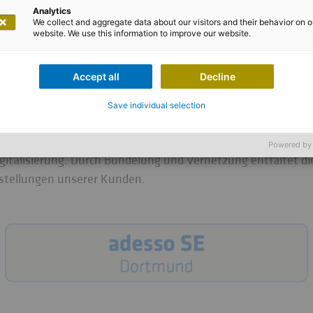
Analytics
Unsere Gesellschaften
We collect and aggregate data about our visitors and their behavior on o
website. We use this information to improve our website.
ahmen der adesso Group nicht nur eine Holding-Funktion, son
aftseinheit. Über die operative Geschäftstätigkeit informier
Accept all
Decline
Save individual selection
istungsgesellschaften (IT-Services) und Produktgesellschafte
ompetenzen als ein führender Beratungs- und Technologieko
Powered by
italisierung. Durch Bündelung und Vernetzung entfaltet die
nstellungen unserer Kunden.