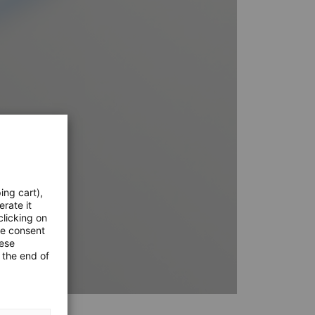
ing cart),
erate it
clicking on
he consent
hese
 the end of