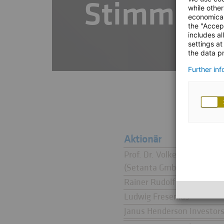
Stimmrec
while other
economical
the "Accep
includes al
settings at
the data pr
Further in
Aktionär
Prof. Dr. Volker Gruhn
(Setanta GmbH, Pool)
Rainer Rudolf / RDF Famil
Ludwig Fresenius
Janus Henderson Investors