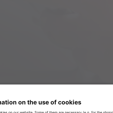
ation on the use of cookies
kies on our website. Some of them are necessary (e.g. for the shopp