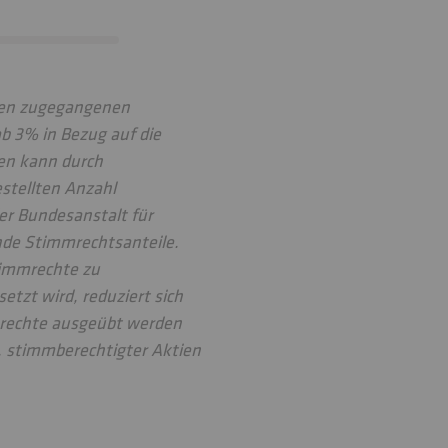
hten zugegangenen
ab 3% in Bezug auf die
en kann durch
estellten Anzahl
er Bundesanstalt für
ende Stimmrechtsanteile.
timmrechte zu
tzt wird, reduziert sich
mrechte ausgeübt werden
w. stimmberechtigter Aktien