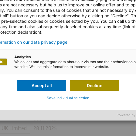
hte
s are not necessary but help us to improve our online offer and to op
ly. You can consent to the use of cookies that are not necessary by 
t all" button or you can decide otherwise by clicking on "Decline". T
l pre-selected cookies or cookies selected by you. You can call up t
 any time and also subsequently deselect cookies at any time (link at
otection declaration).
formation on our data privacy page
Analytics
We collect and aggregate data about our visitors and their behavior on o
website. We use this information to improve our website.
Schwellenwert- über- bzw. -unterschre
Accept all
Decline
13.08.2007, 03.02.2025
Save individual selection
ienstiftung
10.05.2022
Powered by
18.04.2017
 UK Limited
28.11.2025