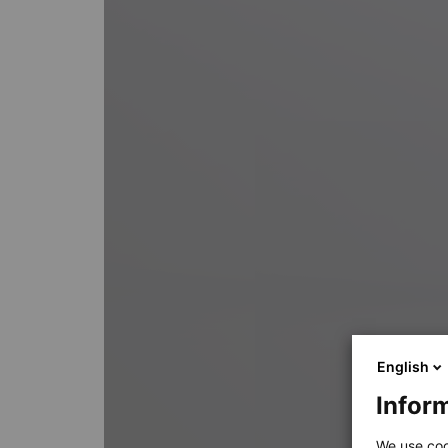
English
Inform
We use coo