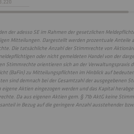
8.220
den der adesso SE im Rahmen der gesetzlichen Meldepflic
ligen Mitteilungen. Dargestellt werden prozentuale Anteile 
te. Die tatsächliche Anzahl der Stimmrechte von Aktionär
meldepflichtigen oder nicht gemeldeten Handel von der darg
en Stimmrechte orientieren sich an der Verwaltungspraxis d
cht (BaFin) zu Mitteilungspflichten im Hinblick auf bedeut
nten sind demnach bei der Gesamtzahl der ausgegebenen S
 eigene Aktien eingezogen werden und das Kapital herabgese
rechte. Da aus eigenen Aktien gem. § 71b AktG keine Stim
santeil in Bezug auf die geringere Anzahl ausstehender bz