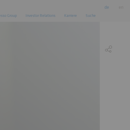
de
en
esso Group
Investor Relations
Karriere
Suche